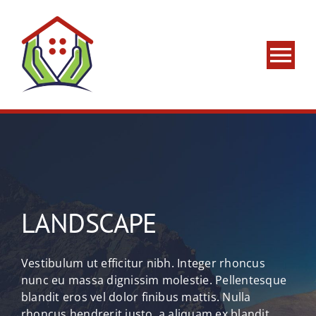
Skip
to
content
Tog
Nav
Home
About Us
What We Do
LANDSCAPE
Areas We Serve
Vestibulum ut efficitur nibh. Integer rhoncus
nunc eu massa dignissim molestie. Pellentesque
Contact Us
blandit eros vel dolor finibus mattis. Nulla
rhoncus hendrerit justo, a aliquam ex blandit